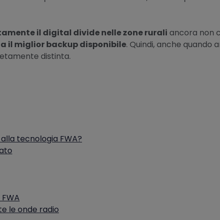
mente il digital divide nelle zone rurali
ancora non co
 il miglior backup disponibile
. Quindi, anche quando ar
etamente distinta.
to alla tecnologia FWA?
ato
ia FWA
te le onde radio