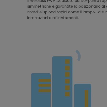
Il Wireless FWA Dedicato punto-punto rap
simmetriche e garantite lo posizionano al v
ritardi e upload rapidi come il lampo. La s
interruzioni o rallentamenti.