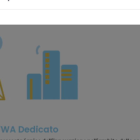
ndiviso risiede nella sua
capacità di adattarsi alle es
 FWA Dedicato