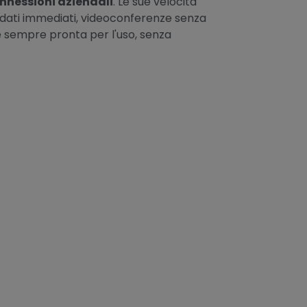
onnessioni aziendali
. Le sue velocità
di dati immediati, videoconferenze senza
 sempre pronta per l'uso, senza