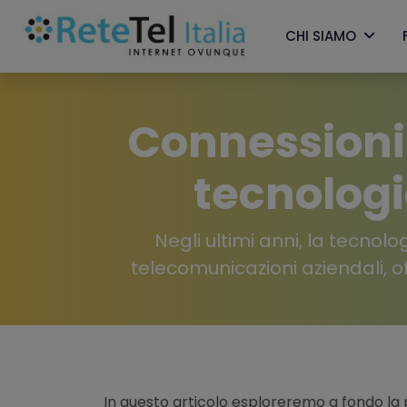
CHI SIAMO
Connessioni a
tecnolog
Negli ultimi anni, la tecnol
telecomunicazioni aziendali, of
In questo articolo esploreremo a fondo la p