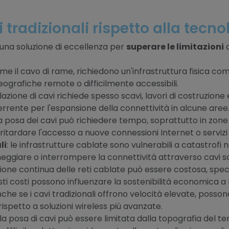
i tradizionali rispetto alla tec
una soluzione di eccellenza per
superare le limitazioni
d
 come il cavo di rame, richiedono un'infrastruttura fisica c
 geografiche remote o difficilmente accessibili.
tallazione di cavi richiede spesso scavi, lavori di costruzione
rrente per l'espansione della connettività in alcune aree
 la posa dei cavi può richiedere tempo, soprattutto in z
itardare l'accesso a nuove connessioni Internet o servizi d
li
: le infrastrutture cablate sono vulnerabili a catastrofi
ggiare o interrompere la connettività attraverso cavi so
ione continua delle reti cablate può essere costosa, specia
ti costi possono influenzare la sostenibilità economica a
nche se i cavi tradizionali offrono velocità elevate, posso
 rispetto a soluzioni wireless più avanzate.
 la posa di cavi può essere limitata dalla topografia del ter