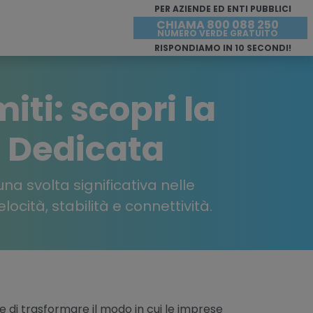
PER AZIENDE ED ENTI PUBBLICI
CHIAMA 800 088 250
NUMERO VERDE GRATUITO
RISPONDIAMO IN 10 SECONDI!
iti: scopri la
 Dedicata
na svolta significativa nelle
ocità, stabilità e connettività.
e di trasformare il modo in cui le imprese