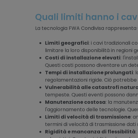
Quali limiti hanno i cav
La tecnologia FWA Condivisa rappresenta 
Limiti geografici
: i cavi tradizionali
limitare la loro disponibilità in regioni
Costi di installazione elevati
: l'ins
Questi costi possono diventare un dete
Tempi di installazione prolungati
:
regolamentazioni rigide. Ciò potrebbe r
Vulnerabilità alle catastrofi natura
tempeste. Questi eventi possono danne
Manutenzione costosa
: la manutenz
l'aggiornamento delle tecnologie. Ques
Limiti di velocità di trasmissione
: a
termini di velocità di trasmissione dati
Rigidità e mancanza di flessibilità
: