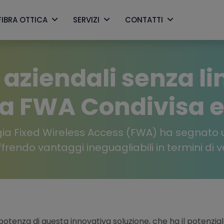
FIBRA OTTICA
SERVIZI
CONTATTI
ziendali senza lim
ia FWA Condivisa e
ogia Fixed Wireless Access (FWA) ha segnato u
frendo vantaggi ineguagliabili in termini di vel
otenza di questa innovativa soluzione, che ha il potenzial