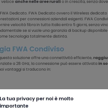
e veloce
anche nelle aree rurali
o in crescita, senza dove
e FWA Dedicato. FWA Dedicato ovvero il Wireless dedicato 
 prestazioni per connessioni aziendali esigenti. FWA Condiv
ire velocità fibra in tutta Italia entro 5 giorni, senza vinc
damentale se si vuole una garanzia di backup disponibile
come tecnologia totalmente distinta.
ogia FWA Condiviso
uesta soluzione offre una connettività efficiente,
raggiu
enziate a 28 GHz, la connessione può essere attivata
in so
suoi vantaggi si traducono in:
si punto geografico
La tua privacy per noi è molto
x
importante