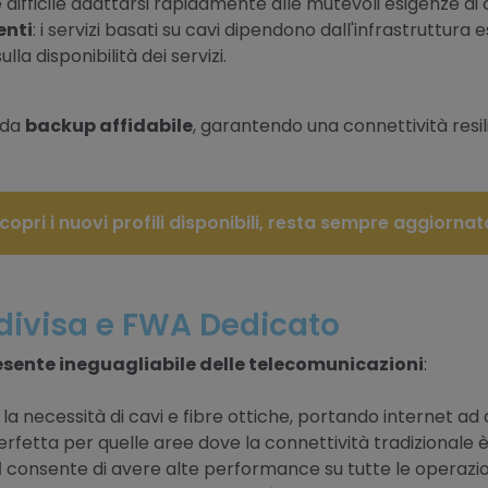
 difficile adattarsi rapidamente alle mutevoli esigenze di 
enti
: i servizi basati su cavi dipendono dall'infrastruttura
la disponibilità dei servizi.
 da
backup affidabile
, garantendo una connettività resi
copri i nuovi profili disponibili, resta sempre aggiornat
divisa e FWA Dedicato
esente ineguagliabile delle telecomunicazioni
:
a necessità di cavi e fibre ottiche, portando internet ad 
erfetta per quelle aree dove la connettività tradizionale è
d
consente di avere alte performance su tutte le operazioni 