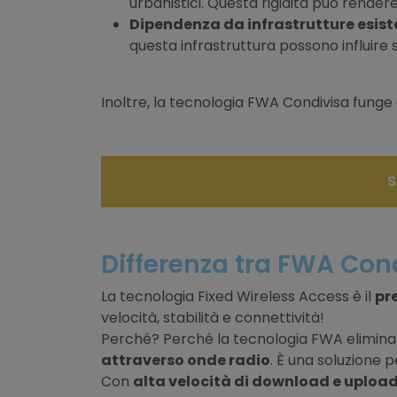
urbanistici. Questa rigidità può rendere
Dipendenza da infrastrutture esist
questa infrastruttura possono influire sul
Inoltre, la tecnologia FWA Condivisa funge
S
Differenza tra FWA Con
La tecnologia Fixed Wireless Access è il
pr
velocità, stabilità e connettività!
Perché? Perché la tecnologia FWA elimina l
attraverso onde radio
. È una soluzione p
Con
alta velocità di download e uploa