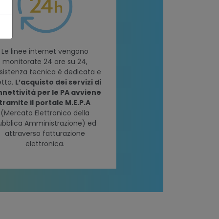
Le linee internet vengono
monitorate 24 ore su 24,
ssistenza tecnica è dedicata e
etta.
L’acquisto dei servizi di
nettività per le PA avviene
tramite il portale M.E.P.A
(Mercato Elettronico della
ubblica Amministrazione) ed
attraverso fatturazione
elettronica.