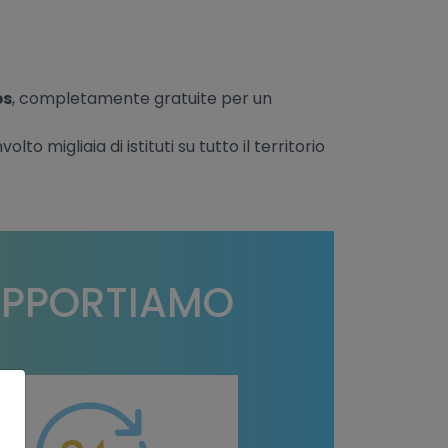
ps
, completamente gratuite per un
o migliaia di istituti su tutto il territorio
SUPPORTIAMO