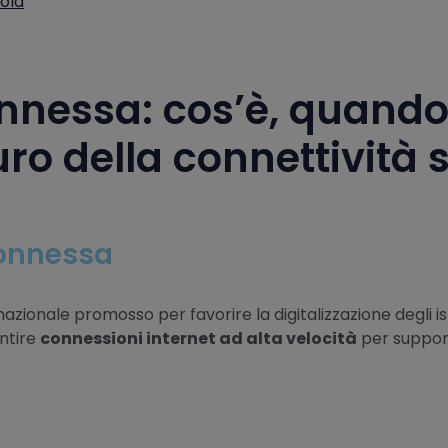
uola
nnessa: cos’è, quand
turo della connettività 
Connessa
zionale promosso per favorire la digitalizzazione degli istit
antire
connessioni internet ad alta velocità
per suppor