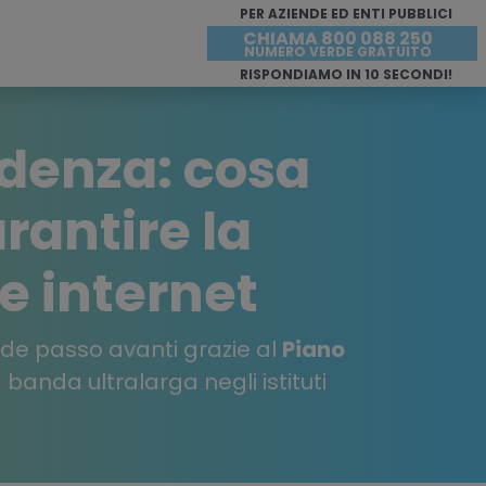
PER AZIENDE ED ENTI PUBBLICI
CHIAMA 800 088 250
NUMERO VERDE GRATUITO
RISPONDIAMO IN 10 SECONDI!
denza: cosa
rantire la
e internet
ande passo avanti grazie al
Piano
anda ultralarga negli istituti