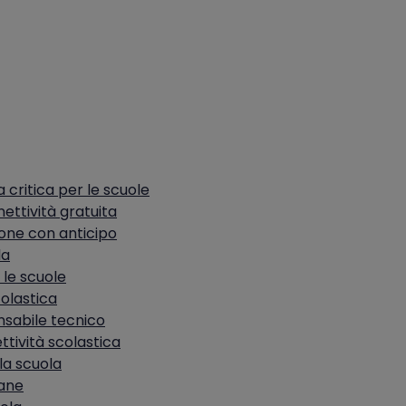
 critica per le scuole
ttività gratuita
ione con anticipo
la
 le scuole
colastica
onsabile tecnico
ttività scolastica
la scuola
iane