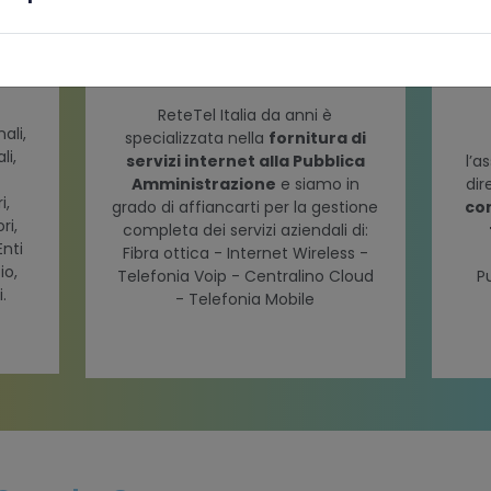
ReteTel Italia da anni è
ali,
specializzata nella
fornitura di
li,
servizi internet alla Pubblica
l’a
Amministrazione
e siamo in
dir
i,
grado di affiancarti per la gestione
con
ri,
completa dei servizi aziendali di:
Enti
Fibra ottica - Internet Wireless -
io,
Telefonia Voip - Centralino Cloud
P
i.
- Telefonia Mobile