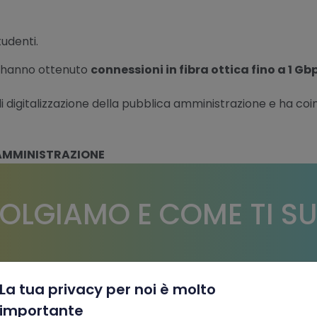
udenti.
 hanno ottenuto
connessioni in fibra ottica fino a 1 Gb
 digitalizzazione della pubblica amministrazione e ha coinvolt
 AMMINISTRAZIONE
IVOLGIAMO E COME TI 
La tua privacy per noi è molto
x
importante