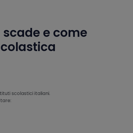
o scade e come
scolastica
uti scolastici italiani.
tare: