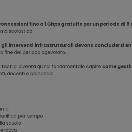
connessioni fino a 1 Gbps gratuite per un periodo di 6
tema scolastico.
,
gli interventi infrastrutturali devono concludersi en
a fine del periodo agevolato.
li tecnici diventa quindi fondamentale capire
come gestir
ti, docenti e personale.
amma
pianifica per tempo
lla scuola
perativa