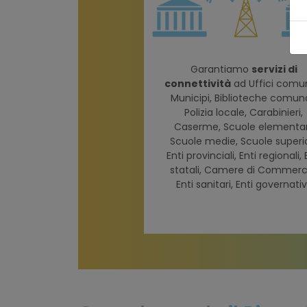
Garantiamo
servizi di
connettività
ad Uffici comun
Municipi, Biblioteche comuna
Polizia locale, Carabinieri,
Caserme, Scuole elementar
Scuole medie, Scuole superio
Enti provinciali, Enti regionali, 
statali, Camere di Commerc
Enti sanitari, Enti governativ