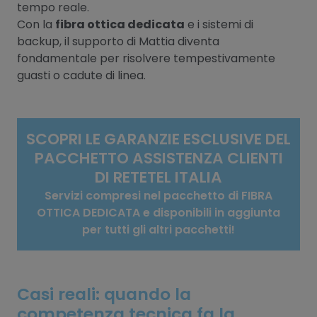
tempo reale.
Con la
fibra ottica dedicata
e i sistemi di
backup, il supporto di Mattia diventa
fondamentale per risolvere tempestivamente
guasti o cadute di linea.
SCOPRI LE GARANZIE ESCLUSIVE DEL
PACCHETTO ASSISTENZA CLIENTI
DI RETETEL ITALIA
Servizi compresi nel pacchetto di FIBRA
OTTICA DEDICATA e disponibili in aggiunta
per tutti gli altri pacchetti!
Casi reali: quando la
competenza tecnica fa la