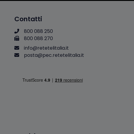
Contatti
800 088 250
800 088 270
i
n
f
o
@
r
e
t
e
t
e
l
i
t
a
l
i
a
.
i
t
p
o
s
t
a
@
p
e
c
.
r
e
t
e
t
e
l
i
t
a
l
i
a
.
i
t