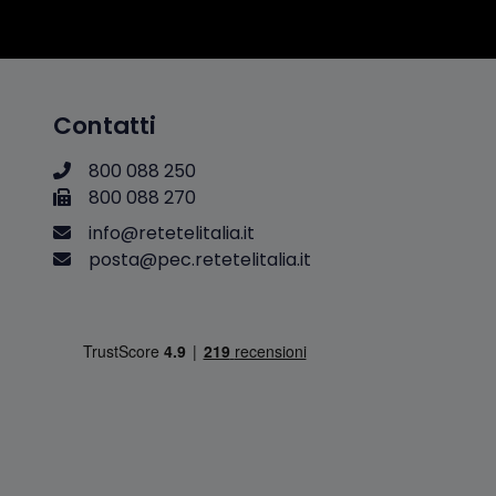
Contatti
800 088 250
800 088 270
i
n
f
o
@
r
e
t
e
t
e
l
i
t
a
l
i
a
.
i
t
p
o
s
t
a
@
p
e
c
.
r
e
t
e
t
e
l
i
t
a
l
i
a
.
i
t