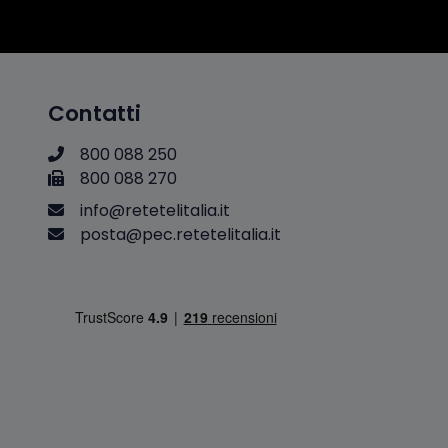
Contatti
800 088 250
800 088 270
i
n
f
o
@
r
e
t
e
t
e
l
i
t
a
l
i
a
.
i
t
p
o
s
t
a
@
p
e
c
.
r
e
t
e
t
e
l
i
t
a
l
i
a
.
i
t