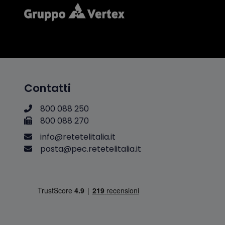
Contatti
800 088 250
800 088 270
i
n
f
o
@
r
e
t
e
t
e
l
i
t
a
l
i
a
.
i
t
p
o
s
t
a
@
p
e
c
.
r
e
t
e
t
e
l
i
t
a
l
i
a
.
i
t