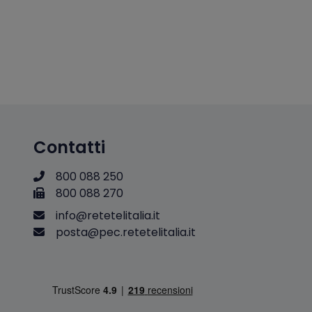
Contatti
800 088 250
800 088 270
i
n
f
o
@
r
e
t
e
t
e
l
i
t
a
l
i
a
.
i
t
p
o
s
t
a
@
p
e
c
.
r
e
t
e
t
e
l
i
t
a
l
i
a
.
i
t