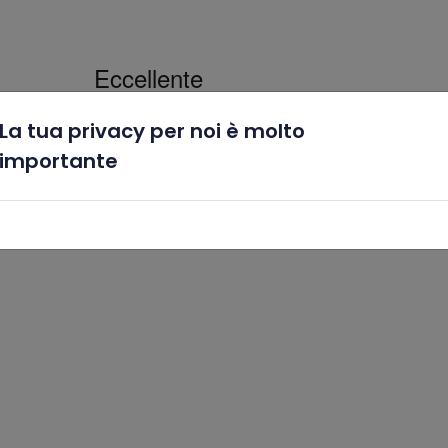
La tua privacy per noi è molto
x
importante