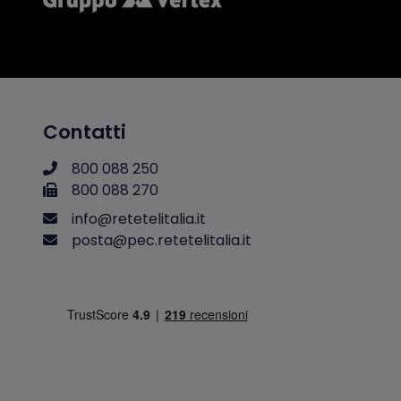
Contatti
800 088 250
800 088 270
i
n
f
o
@
r
e
t
e
t
e
l
i
t
a
l
i
a
.
i
t
p
o
s
t
a
@
p
e
c
.
r
e
t
e
t
e
l
i
t
a
l
i
a
.
i
t