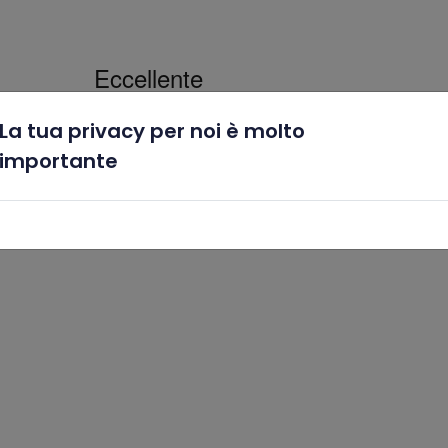
La tua privacy per noi è molto
x
importante