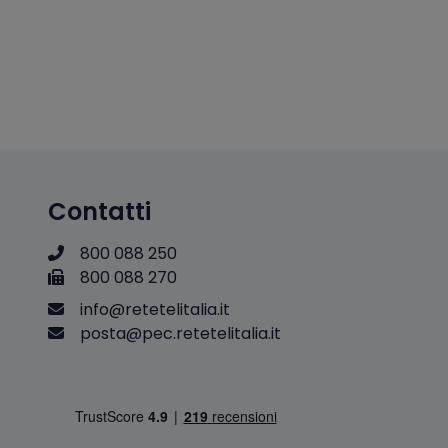
Contatti
800 088 250
800 088 270
i
n
f
o
@
r
e
t
e
t
e
l
i
t
a
l
i
a
.
i
t
p
o
s
t
a
@
p
e
c
.
r
e
t
e
t
e
l
i
t
a
l
i
a
.
i
t