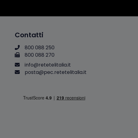
Contatti
800 088 250
800 088 270
i
n
f
o
@
r
e
t
e
t
e
l
i
t
a
l
i
a
.
i
t
p
o
s
t
a
@
p
e
c
.
r
e
t
e
t
e
l
i
t
a
l
i
a
.
i
t