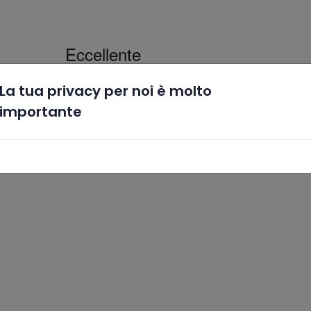
La tua privacy per noi è molto
x
importante