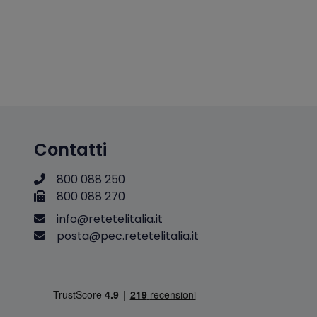
Contatti
800 088 250
800 088 270
i
n
f
o
@
r
e
t
e
t
e
l
i
t
a
l
i
a
.
i
t
p
o
s
t
a
@
p
e
c
.
r
e
t
e
t
e
l
i
t
a
l
i
a
.
i
t