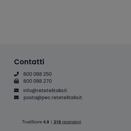
Contatti
800 088 250
800 088 270
i
n
f
o
@
r
e
t
e
t
e
l
i
t
a
l
i
a
.
i
t
p
o
s
t
a
@
p
e
c
.
r
e
t
e
t
e
l
i
t
a
l
i
a
.
i
t