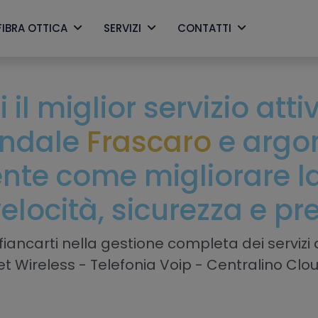
FIBRA OTTICA
SERVIZI
CONTATTI
 il miglior servizio att
endale
Frascaro
e argo
nte come migliorare la 
velocità, sicurezza e pr
iancarti nella gestione completa dei servizi a
net Wireless - Telefonia Voip - Centralino Clo