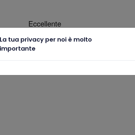
La tua privacy per noi è molto
x
importante