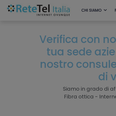
CHI SIAMO
Verifica con noi
tua sede azi
nostro consule
di 
Siamo in grado di aff
Fibra ottica - Inter