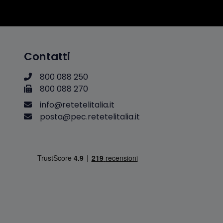
Contatti
800 088 250
800 088 270
i
n
f
o
@
r
e
t
e
t
e
l
i
t
a
l
i
a
.
i
t
p
o
s
t
a
@
p
e
c
.
r
e
t
e
t
e
l
i
t
a
l
i
a
.
i
t