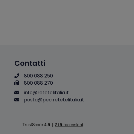
Contatti
800 088 250
800 088 270
i
n
f
o
@
r
e
t
e
t
e
l
i
t
a
l
i
a
.
i
t
p
o
s
t
a
@
p
e
c
.
r
e
t
e
t
e
l
i
t
a
l
i
a
.
i
t