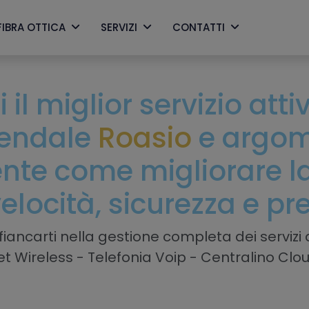
FIBRA OTTICA
SERVIZI
CONTATTI
 il miglior servizio att
iendale
Roasio
e argom
nte come migliorare la 
velocità, sicurezza e pr
iancarti nella gestione completa dei servizi a
net Wireless - Telefonia Voip - Centralino Clo