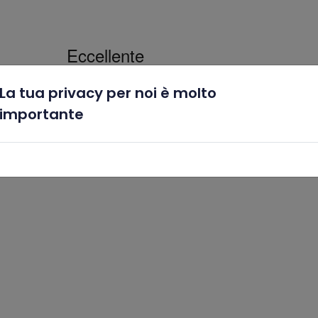
La tua privacy per noi è molto
x
importante