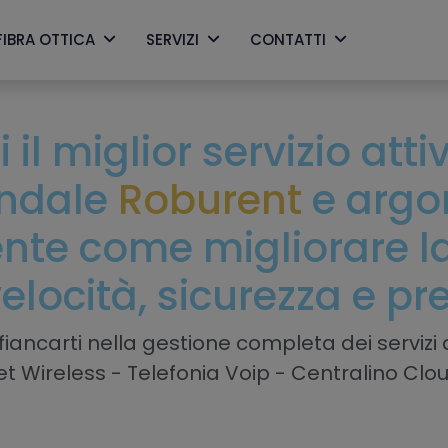
FIBRA OTTICA
SERVIZI
CONTATTI
 il miglior servizio att
endale
Roburent
e argo
nte come migliorare la 
velocità, sicurezza e pr
iancarti nella gestione completa dei servizi a
net Wireless - Telefonia Voip - Centralino Clo