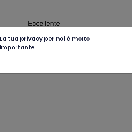
La tua privacy per noi è molto
x
importante