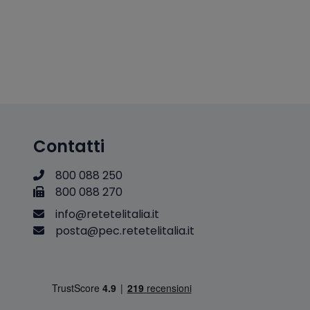
Contatti
800 088 250
800 088 270
i
n
f
o
@
r
e
t
e
t
e
l
i
t
a
l
i
a
.
i
t
p
o
s
t
a
@
p
e
c
.
r
e
t
e
t
e
l
i
t
a
l
i
a
.
i
t