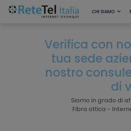
CHI SIAMO
Verifica con noi
tua sede azi
nostro consule
di 
Siamo in grado di aff
Fibra ottica - Inter