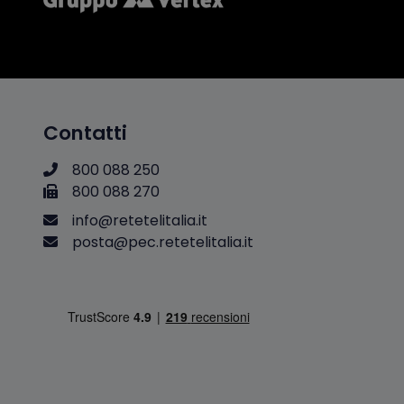
Contatti
800 088 250
800 088 270
i
n
f
o
@
r
e
t
e
t
e
l
i
t
a
l
i
a
.
i
t
p
o
s
t
a
@
p
e
c
.
r
e
t
e
t
e
l
i
t
a
l
i
a
.
i
t