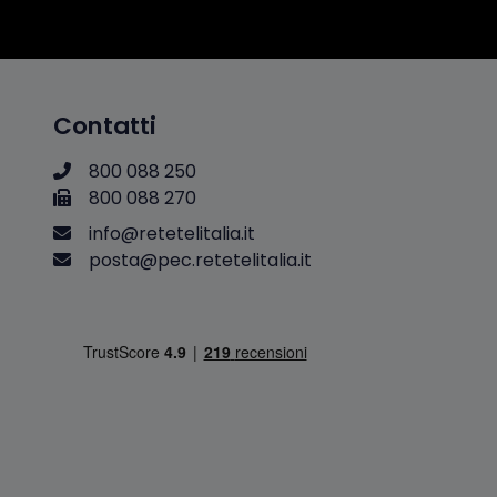
Contatti
800 088 250
800 088 270
i
n
f
o
@
r
e
t
e
t
e
l
i
t
a
l
i
a
.
i
t
p
o
s
t
a
@
p
e
c
.
r
e
t
e
t
e
l
i
t
a
l
i
a
.
i
t