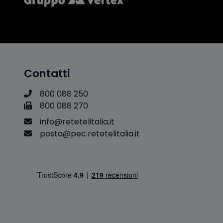
Contatti
800 088 250
800 088 270
i
n
f
o
@
r
e
t
e
t
e
l
i
t
a
l
i
a
.
i
t
p
o
s
t
a
@
p
e
c
.
r
e
t
e
t
e
l
i
t
a
l
i
a
.
i
t