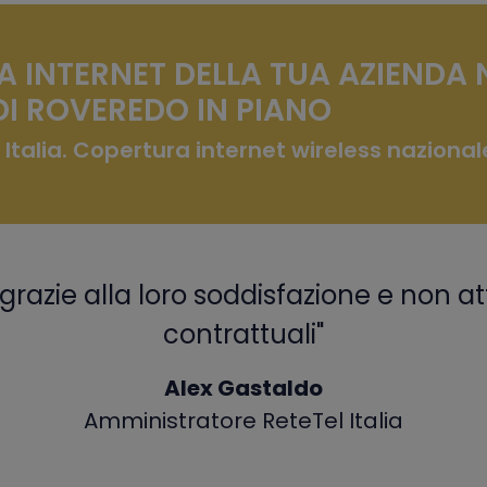
A INTERNET DELLA TUA AZIENDA 
I ROVEREDO IN PIANO
 Italia. Copertura internet wireless nazional
grazie alla loro soddisfazione e non at
contrattuali"
Alex Gastaldo
Amministratore ReteTel Italia