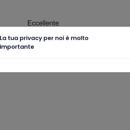
La tua privacy per noi è molto
x
importante