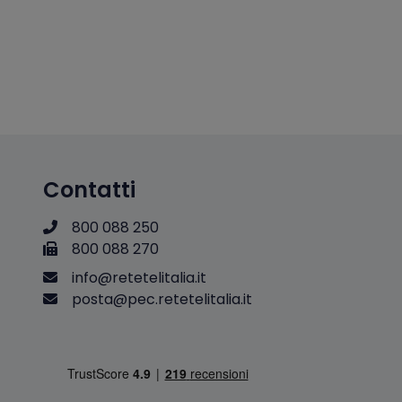
Contatti
800 088 250
800 088 270
i
n
f
o
@
r
e
t
e
t
e
l
i
t
a
l
i
a
.
i
t
p
o
s
t
a
@
p
e
c
.
r
e
t
e
t
e
l
i
t
a
l
i
a
.
i
t