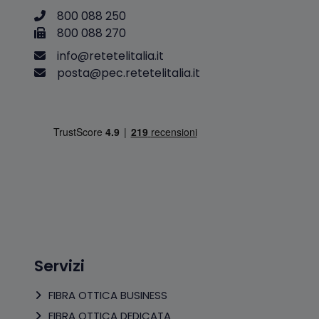
800 088 250
800 088 270
i
n
f
o
@
r
e
t
e
t
e
l
i
t
a
l
i
a
.
i
t
p
o
s
t
a
@
p
e
c
.
r
e
t
e
t
e
l
i
t
a
l
i
a
.
i
t
Servizi
FIBRA OTTICA BUSINESS
FIBRA OTTICA DEDICATA