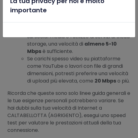
La tua privacy per noi è molto
x
una velocità di download superiore, come
importante
100 Mbps
o più.
Upload:
Per l’invio di e-mail, la condivisione di foto
sui social media o l’utilizzo di servizi di cloud
storage, una velocità di
almeno 5-10
Mbps
è sufficiente.
Se carichi spesso video su piattaforme
come YouTube o lavori con file di grandi
dimensioni, potresti preferire una velocità
di upload più elevata, come
20 Mbps
o più.
Ricorda che queste sono solo linee guida generali e
le tue esigenze personali potrebbero variare. Se
hai dubbi sulla tua velocità di Internet a
CALTABELLOTTA (AGRIGENTO), esegui uno speed
test per valutare le prestazioni attuali della tua
connessione.