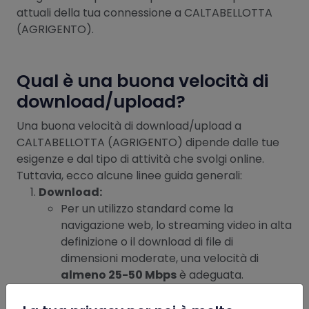
attuali della tua connessione a CALTABELLOTTA
(AGRIGENTO).
Qual è una buona velocità di
download/upload?
Una buona velocità di download/upload a
CALTABELLOTTA (AGRIGENTO) dipende dalle tue
esigenze e dal tipo di attività che svolgi online.
Tuttavia, ecco alcune linee guida generali:
Download:
Per un utilizzo standard come la
navigazione web, lo streaming video in alta
definizione o il download di file di
dimensioni moderate, una velocità di
almeno 25-50 Mbps
è adeguata.
Se giochi online o scarichi frequentemente
file di grandi dimensioni, potresti preferire