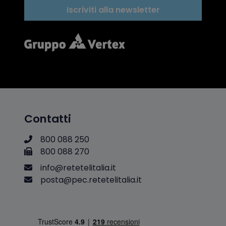
Iscriviti alla newsletter
Contatti
800 088 250
800 088 270
i
n
f
o
@
r
e
t
e
t
e
l
i
t
a
l
i
a
.
i
t
p
o
s
t
a
@
p
e
c
.
r
e
t
e
t
e
l
i
t
a
l
i
a
.
i
t