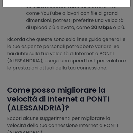
Se carichi spesso video su piattaforme
come YouTube o lavori con file di grandi
dimensioni, potresti preferire una velocità
di upload più elevata, come
20 Mbps
o più.
Ricorda che queste sono solo linee guida generali e
le tue esigenze personali potrebbero variare. Se
hai dubbi sulla tua velocità di Internet a PONTI
(ALESSANDRIA), esegui uno speed test per valutare
le prestazioni attuali della tua connessione.
Come posso migliorare la
velocità di Internet a PONTI
(ALESSANDRIA)?
Eccoti alcune suggerimenti per migliorare la
velocità della tua connessione Internet a PONTI
(ALESSANDRIA):