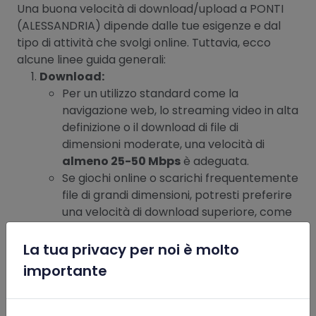
Una buona velocità di download/upload a PONTI
(ALESSANDRIA) dipende dalle tue esigenze e dal
tipo di attività che svolgi online. Tuttavia, ecco
alcune linee guida generali:
Download:
Per un utilizzo standard come la
navigazione web, lo streaming video in alta
definizione o il download di file di
dimensioni moderate, una velocità di
almeno 25-50 Mbps
è adeguata.
Se giochi online o scarichi frequentemente
file di grandi dimensioni, potresti preferire
una velocità di download superiore, come
100 Mbps
o più.
Upload:
La tua privacy per noi è molto
x
Per l’invio di e-mail, la condivisione di foto
importante
sui social media o l’utilizzo di servizi di cloud
storage, una velocità di
almeno 5-10
Mbps
è sufficiente.