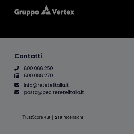
Contatti
800 088 250
800 088 270
i
n
f
o
@
r
e
t
e
t
e
l
i
t
a
l
i
a
.
i
t
p
o
s
t
a
@
p
e
c
.
r
e
t
e
t
e
l
i
t
a
l
i
a
.
i
t