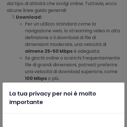
dal tipo di attività che svolgi online. Tuttavia, ecco
alcune linee guida generali:
Download:
Per un utilizzo standard come la
navigazione web, lo streaming video in alta
definizione o il download di file di
dimensioni moderate, una velocità di
almeno 25-50 Mbps
è adeguata.
Se giochi online o scarichi frequentemente
file di grandi dimensioni, potresti preferire
una velocità di download superiore, come
100 Mbps
o più.
Upload:
Per l’invio di e-mail, la condivisione di foto
La tua privacy per noi è molto
x
sui social media o l’utilizzo di servizi di cloud
importante
storage, una velocità di
almeno 5-10
Mbps
è sufficiente.
Se carichi spesso video su piattaforme
come YouTube o lavori con file di grandi