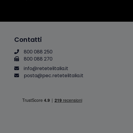
Contatti
800 088 250
800 088 270
i
n
f
o
@
r
e
t
e
t
e
l
i
t
a
l
i
a
.
i
t
p
o
s
t
a
@
p
e
c
.
r
e
t
e
t
e
l
i
t
a
l
i
a
.
i
t