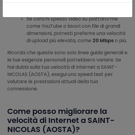
storage, una velocità di
almeno 5-10
Mbps
è sufficiente.
Se carichi spesso video su piattaforme
come YouTube o lavori con file di grandi
dimensioni, potresti preferire una velocità
di upload più elevata, come
20 Mbps
o più.
Ricorda che queste sono solo linee guida generali e
le tue esigenze personali potrebbero variare. Se
hai dubbi sulla tua velocità di Internet a SAINT-
NICOLAS (AOSTA), esegui uno speed test per
valutare le prestazioni attuali della tua
connessione.
Come posso migliorare la
velocità di Internet a SAINT-
NICOLAS (AOSTA)?