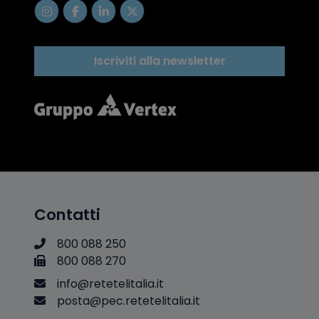
Iscriviti alla newsletter
Contatti
800 088 250
800 088 270
i
n
f
o
@
r
e
t
e
t
e
l
i
t
a
l
i
a
.
i
t
p
o
s
t
a
@
p
e
c
.
r
e
t
e
t
e
l
i
t
a
l
i
a
.
i
t