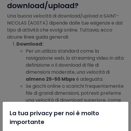
download/upload?
Una buona velocità di download/upload a SAINT-
NICOLAS (AOSTA) dipende dalle tue esigenze e dal
tipo di attività che svolgi online. Tuttavia, ecco
alcune linee guida generali:
Download:
Per un utilizzo standard come la
navigazione web, lo streaming video in alta
definizione o il download di file di
dimensioni moderate, una velocità di
almeno 25-50 Mbps
è adeguata.
Se giochi online o scarichi frequentemente
file di grandi dimensioni, potresti preferire
una velocità di download superiore, come
100 Mbps
o più.
La tua privacy per noi è molto
Upload:
x
importante
Per l’invio di e-mail, la condivisione di foto
sui social media o l’utilizzo di servizi di cloud