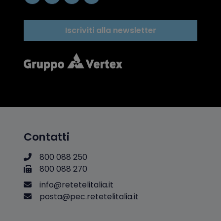
Iscriviti alla newsletter
Contatti
800 088 250
800 088 270
i
n
f
o
@
r
e
t
e
t
e
l
i
t
a
l
i
a
.
i
t
p
o
s
t
a
@
p
e
c
.
r
e
t
e
t
e
l
i
t
a
l
i
a
.
i
t