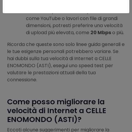
Mbps
è sufficiente.
Se carichi spesso video su piattaforme
come YouTube o lavori con file di grandi
dimensioni, potresti preferire una velocità
di upload più elevata, come
20 Mbps
o più.
Ricorda che queste sono solo linee guida generali e
le tue esigenze personali potrebbero variare. Se
hai dubbi sulla tua velocità di Internet a CELLE
ENOMONDO (ASTI), esegui uno speed test per
valutare le prestazioni attuali della tua
connessione.
Come posso migliorare la
velocità di Internet a CELLE
ENOMONDO (ASTI)?
Eccoti alcune suggerimenti per migliorare la