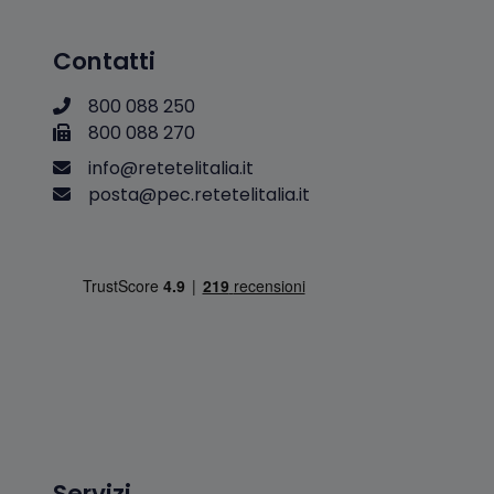
Contatti
800 088 250
800 088 270
i
n
f
o
@
r
e
t
e
t
e
l
i
t
a
l
i
a
.
i
t
p
o
s
t
a
@
p
e
c
.
r
e
t
e
t
e
l
i
t
a
l
i
a
.
i
t
Servizi