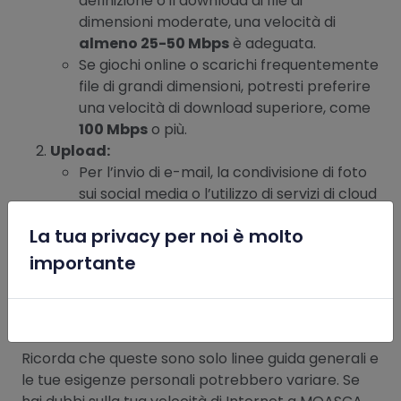
definizione o il download di file di
dimensioni moderate, una velocità di
almeno 25-50 Mbps
è adeguata.
Se giochi online o scarichi frequentemente
file di grandi dimensioni, potresti preferire
una velocità di download superiore, come
100 Mbps
o più.
Upload:
Per l’invio di e-mail, la condivisione di foto
sui social media o l’utilizzo di servizi di cloud
storage, una velocità di
almeno 5-10
La tua privacy per noi è molto
Mbps
è sufficiente.
x
Se carichi spesso video su piattaforme
importante
come YouTube o lavori con file di grandi
dimensioni, potresti preferire una velocità
di upload più elevata, come
20 Mbps
o più.
Ricorda che queste sono solo linee guida generali e
le tue esigenze personali potrebbero variare. Se