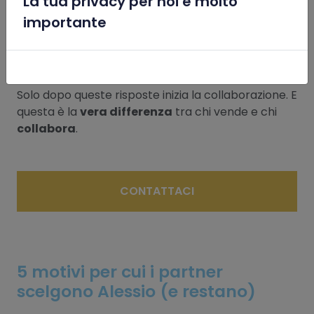
La tua privacy per noi è molto
x
Quali problemi stai affrontando oggi nel post-
importante
vendita?
Hai mai perso un cliente per colpa della
connettività?
Solo dopo queste risposte inizia la collaborazione. E
questa è la
vera differenza
tra chi vende e chi
collabora
.
CONTATTACI
5 motivi per cui i partner
scelgono Alessio (e restano)