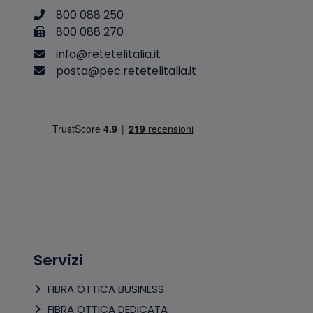
800 088 250
800 088 270
i
n
f
o
@
r
e
t
e
t
e
l
i
t
a
l
i
a
.
i
t
p
o
s
t
a
@
p
e
c
.
r
e
t
e
t
e
l
i
t
a
l
i
a
.
i
t
Servizi
FIBRA OTTICA BUSINESS
FIBRA OTTICA DEDICATA