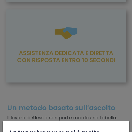
ASSISTENZA DEDICATA E DIRETTA
CON RISPOSTA ENTRO 10 SECONDI
Un metodo basato sull’ascolto
Il lavoro di Alessio non parte mai da una tabella.
Parte da
una conversazione
. Da domande come:
Qual è il tuo cliente tipo?