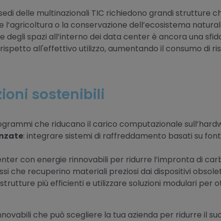
e sedi delle multinazionali TIC richiedono grandi strutture
e l’agricoltura o la conservazione dell’ecosistema natural
ne degli spazi all’interno dei data center è ancora una sfid
ispetto all'effettivo utilizzo, aumentando il consumo di ri
oni sostenibili
ogrammi che riducano il carico computazionale sull’hard
nzate
: integrare sistemi di raffreddamento basati su font
enter con energie rinnovabili per ridurre l’impronta di car
i che recuperino materiali preziosi dai dispositivi obsolet
 strutture più efficienti e utilizzare soluzioni modulari per 
innovabili che può scegliere la tua azienda per ridurre il 