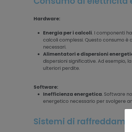
Consumo di elettricità 
Hardware:
Energia per i calcoli
. I componenti h
calcoli complessi. Questo consumo è amp
necessari.
Alimentatori e dispersioni energet
dispersioni significative. Ad esempio
ulteriori perdite.
Software:
Inefficienza energetica
. Software n
energetico necessario per svolgere an
Sistemi di raffreddamen