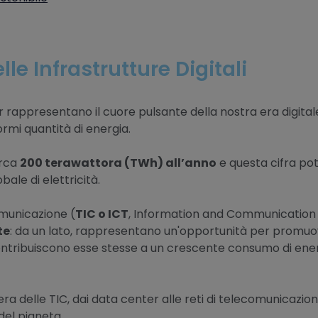
le Infrastrutture Digitali
r rappresentano il cuore pulsante della nostra era digital
ormi quantità di energia.
irca
200 terawattora (TWh) all’anno
e questa cifra pot
ale di elettricità.
omunicazione (
TIC o ICT
, Information and Communication
te
: da un lato, rappresentano un'opportunità per promuo
 contribuiscono esse stesse a un crescente consumo di ener
ra delle TIC, dai data center alle reti di telecomunicazione, 
del pianeta.