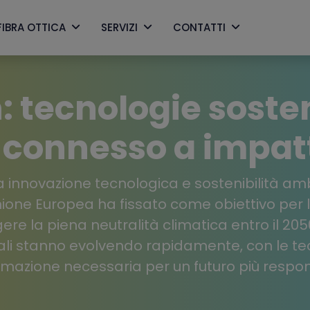
FIBRA OTTICA
SERVIZI
CONTATTI
 tecnologie sosten
 connesso a impat
tra innovazione tecnologica e sostenibilità am
ione Europea ha fissato come obiettivo per le
ere la piena neutralità climatica entro il 2
gitali stanno evolvendo rapidamente, con le t
rmazione necessaria per un futuro più respon