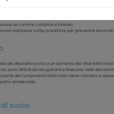
il surriscaldamento, i sistemi di raffreddamento utilizzano v
rsa vitale e aumentano la pressione su un bene naturale g
enerano un rumore costante e intenso.
evono indossare cuffie protettive per prevenire danni all'
o
da dei dispositivi porta a un aumento dei rifiuti elettronic
li rari, sono difficili da recuperare e finiscono nelle disc
a parte dei componenti elettronici viene riciclata, e spes
mpatto ambientale.
di suolo