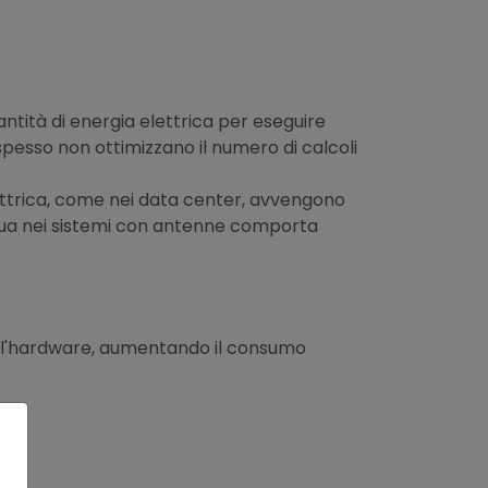
tità di energia elettrica per eseguire
spesso non ottimizzano il numero di calcoli
lettrica, come nei data center, avvengono
inua nei sistemi con antenne comporta
er l'hardware, aumentando il consumo