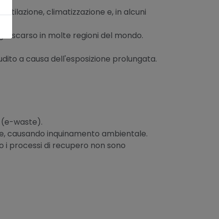
entilazione, climatizzazione e, in alcuni
ià scarso in molte regioni del mondo.
udito a causa dell'esposizione prolungata.
i (e-waste).
ariche, causando inquinamento ambientale.
so i processi di recupero non sono