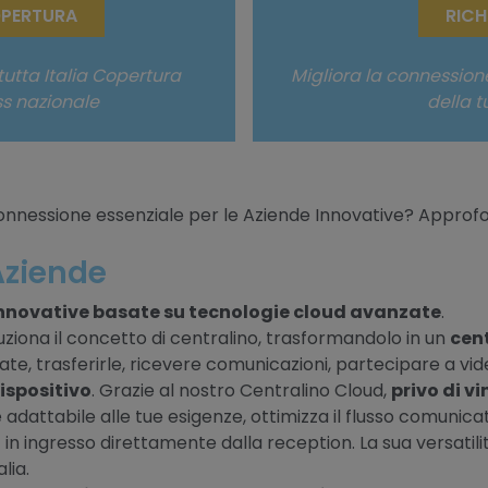
OPERTURA
RICH
tutta Italia Copertura
Migliora la connessione
ss nazionale
della 
connessione essenziale per le Aziende Innovative? Approfo
Aziende
innovative basate su tecnologie cloud avanzate
.
oluziona il concetto di centralino, trasformandolo in un
cen
mate, trasferirle, ricevere comunicazioni, partecipare a vi
ispositivo
. Grazie al nostro Centralino Cloud,
privo di vi
 e adattabile alle tue esigenze, ottimizza il flusso comuni
i
in ingresso direttamente dalla reception. La sua versati
lia.