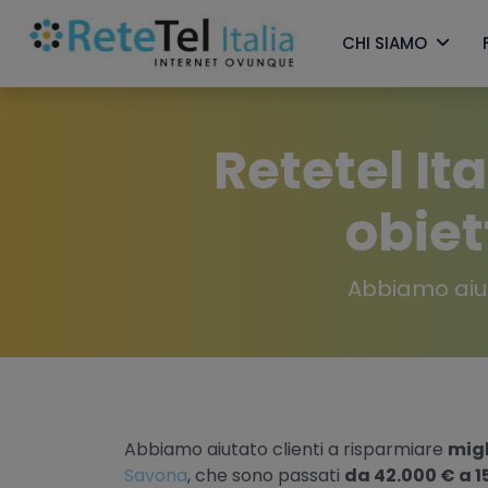
CHI SIAMO
Retetel Ita
obiet
Abbiamo aiuta
Abbiamo aiutato clienti a risparmiare
migl
Savona
, che sono passati
da 42.000 € a 1