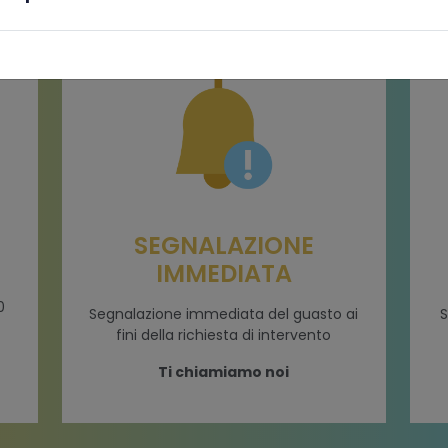
SEGNALAZIONE
IMMEDIATA
0
Segnalazione immediata del guasto ai
S
fini della richiesta di intervento
Ti chiamiamo noi