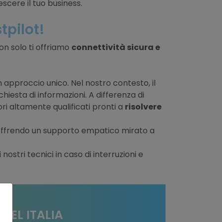
escere il tuo business.
tpilot!
on solo ti offriamo
connettività sicura e
n approccio unico. Nel nostro contesto, il
esta di informazioni. A differenza di
i altamente qualificati pronti a
risolvere
 offrendo un supporto empatico mirato a
nostri tecnici in caso di interruzioni e
TEL ITALIA