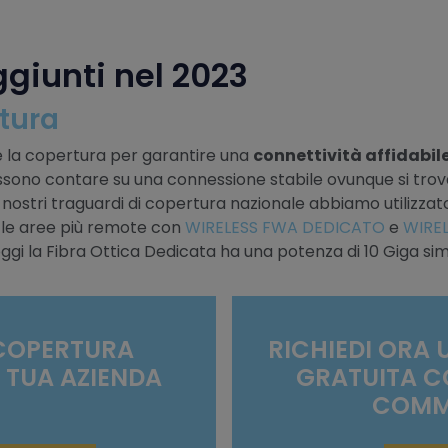
giunti nel 2023
tura
e la copertura per garantire una
connettività affidabil
i possono contare su una connessione stabile ovunque si tro
ostri traguardi di copertura nazionale abbiamo utilizzat
o le aree più remote con
WIRELESS FWA DEDICATO
e
WIRE
gi la Fibra Ottica Dedicata ha una potenza di 10 Giga sim
 COPERTURA
RICHIEDI ORA
A TUA AZIENDA
GRATUITA C
COMM