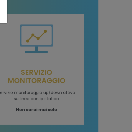
SERVIZIO
MONITORAGGIO
ervizio monitoraggio up/down attivo
su linee con ip statico
Non sarai mai solo