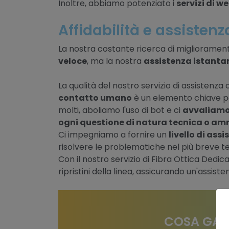
Inoltre, abbiamo potenziato i
servizi di 
Affidabilità e assistenz
La nostra costante ricerca di migliorament
veloce
, ma la nostra
assistenza istanta
La qualità del nostro servizio di assistenza c
contatto umano
è un elemento chiave pe
molti, aboliamo l'uso di bot e ci
avvaliamo
ogni questione di natura tecnica o am
Ci impegniamo a fornire un
livello di ass
risolvere le problematiche nel più breve t
Con il nostro servizio di Fibra Ottica Dedi
ripristini della linea, assicurando un'assi
COSA GARA