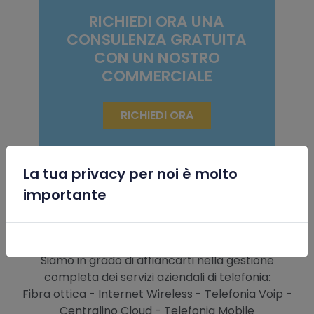
RICHIEDI ORA UNA
CONSULENZA GRATUITA
CON UN NOSTRO
COMMERCIALE
RICHIEDI ORA
Migliora la connessione ad Internet
e la Telefonia della tua azienda
La tua privacy per noi è molto
x
importante
Siamo in grado di affiancarti nella gestione
completa dei servizi aziendali di telefonia:
Fibra ottica - Internet Wireless - Telefonia Voip -
Centralino Cloud - Telefonia Mobile