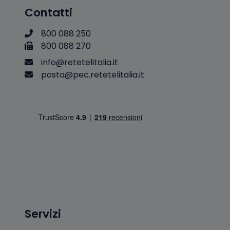
Contatti
800 088 250
800 088 270
i
n
f
o
@
r
e
t
e
t
e
l
i
t
a
l
i
a
.
i
t
p
o
s
t
a
@
p
e
c
.
r
e
t
e
t
e
l
i
t
a
l
i
a
.
i
t
Servizi