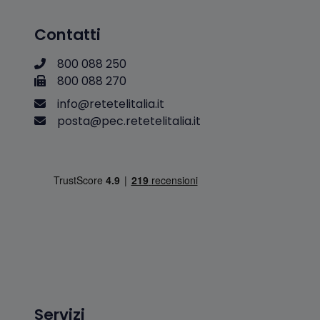
Contatti
800 088 250
800 088 270
i
n
f
o
@
r
e
t
e
t
e
l
i
t
a
l
i
a
.
i
t
p
o
s
t
a
@
p
e
c
.
r
e
t
e
t
e
l
i
t
a
l
i
a
.
i
t
Servizi