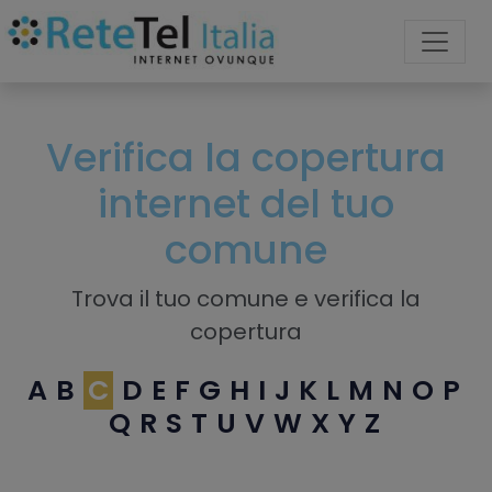
Verifica la copertura
internet del tuo
comune
Trova il tuo comune e verifica la
copertura
A
B
C
D
E
F
G
H
I
J
K
L
M
N
O
P
Q
R
S
T
U
V
W
X
Y
Z