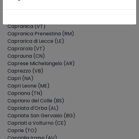
Capraia e Limite (FI)
Capraia Isola (LI)
Capralba (CR)
Capranica (VT)
Capranica Prenestina (RM)
Caprarica di Lecce (LE)
Caprarola (VT)
Caprauna (CN)
Caprese Michelangelo (AR)
Caprezzo (VB)
Capri (NA)
Capri Leone (ME)
Capriana (TN)
Capriano del Colle (BS)
Capriata d'Orba (AL)
Capriate San Gervasio (BG)
Capriati a Volturno (CE)
Caprie (TO)
Capriglia Irpina (AV)