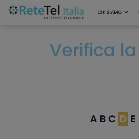
CHI SIAMO
Verifica l
A
B
C
D
E