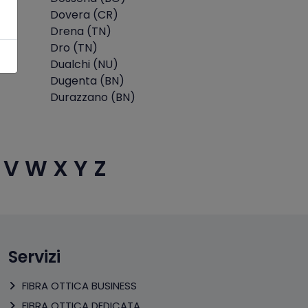
Dovera (CR)
Drena (TN)
Dro (TN)
Dualchi (NU)
Dugenta (BN)
Durazzano (BN)
V
W
X
Y
Z
Servizi
FIBRA OTTICA BUSINESS
FIBRA OTTICA DEDICATA