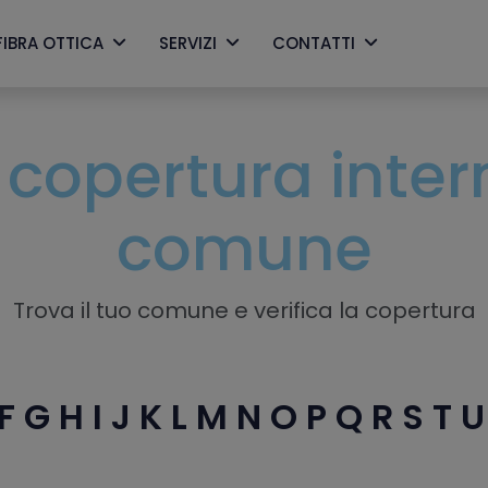
FIBRA OTTICA
SERVIZI
CONTATTI
a copertura inter
comune
Trova il tuo comune e verifica la copertura
F
G
H
I
J
K
L
M
N
O
P
Q
R
S
T
U