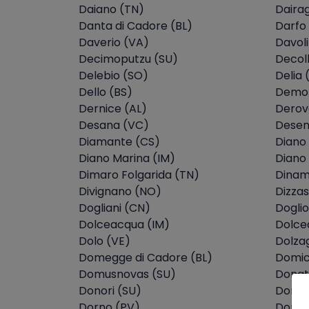
Daiano (TN)
Daira
Danta di Cadore (BL)
Darfo
Daverio (VA)
Davoli
Decimoputzu (SU)
Decol
Delebio (SO)
Delia 
Dello (BS)
Demon
Dernice (AL)
Derov
Desana (VC)
Desen
Diamante (CS)
Diano 
Diano Marina (IM)
Diano 
Dimaro Folgarida (TN)
Dinam
Divignano (NO)
Dizza
Dogliani (CN)
Doglio
Dolceacqua (IM)
Dolce
Dolo (VE)
Dolza
Domegge di Cadore (BL)
Domic
Domusnovas (SU)
Donat
Donori (SU)
Dorgal
Dorno (PV)
Dorza