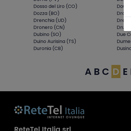
Dosso del Liro (CO)
Doues
Dozza (BO)
Drago
Drenchia (UD)
Dresa
Dronero (CN)
Druen
Dubino (SO)
Due C
Duino Aurisina (TS)
Dumen
Duronia (CB)
Dusin
A
B
C
D
E
ReteTel Italia srl