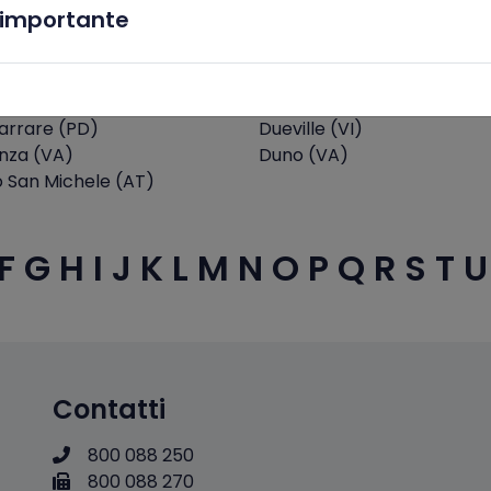
x
importante
 (AO)
Dovadola (FC)
ni (CE)
Drapia (VV)
no (MI)
Drizzona (CR)
to (TO)
Druogno (VB)
arrare (PD)
Dueville (VI)
za (VA)
Duno (VA)
o San Michele (AT)
F
G
H
I
J
K
L
M
N
O
P
Q
R
S
T
U
Contatti
800 088 250
800 088 270