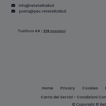
i
n
f
o
@
r
e
t
e
t
e
l
i
t
a
l
i
a
.
i
t
p
o
s
t
a
@
p
e
c
.
r
e
t
e
t
e
l
i
t
a
l
i
a
.
i
t
Home
Privacy
Cookies
Carta dei Servizi - Condizioni Con
© Copyright © Rete