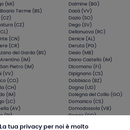
go (MI)
Dalmine (BG)
 Boario Terme (BS)
Dasà (VV)
 (CZ)
Dazio (SO)
latura (CZ)
Dego (SV)
(CL)
Delianuova (RC)
te (CN)
Denice (AL)
ere (CR)
Deruta (PG)
zano del Garda (BS)
Desio (MB)
Arentino (IM)
Diano Castello (IM)
San Pietro (IM)
Dicomano (FI)
i (VV)
Dipignano (CS)
sco (CO)
Dobbiaco (BZ)
la (CH)
Dogna (UD)
do (IM)
Dolegna del Collio (GO)
go (LC)
Domanico (CS)
ella (AV)
Domodossola (VB)
o (BI)
Dongo (CO)
i (NU)
Dorio (LC)
La tua privacy per noi è molto
no (BI)
Dosolo (MN)